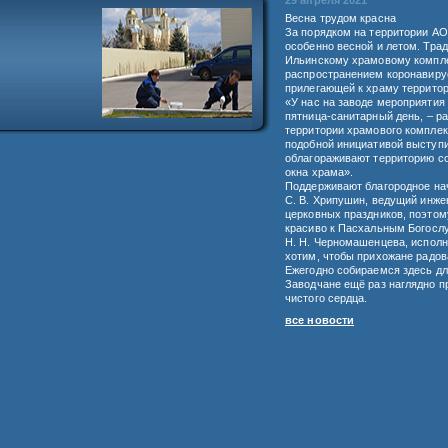
29 апреля 2021
Весна трудом красна
За порядком на территории АО
особенно весной и летом. Тра
Ильинскому храмовому комплек
распространением коронавирус
прилегающей к храму территор
«У нас на заводе мероприятия 
пятница-санитарный день, – ра
территории храмового комплекс
подобной инициативой выступил
облагораживают территорию со
окна храма».
Поддерживают благородное нач
С. В. Хрипушин, ведущий инжен
церковных праздников, поэтом
красиво к Пасхальным Богосл
Н. Н. Черномашенцева, исполн
хотим, чтобы прихожане радова
Ежегодно собираемся здесь для
Заводчане ещё раз наглядно пр
чистого сердца.
все новости